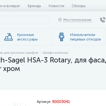
н и возврат
Бренды
Новости
Обзоры
Местоположение
Кухонные
Измельчители
аксессуары
пищевых отходов
ы для кухонных шкафов
Шкафы колонны
-Sagel HSA-3 Rotary, для фас
r хром
Артикул:
90003041