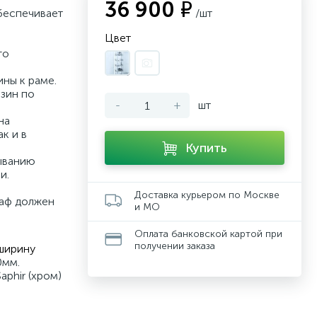
36 900 ₽
беспечивает
/шт
Цвет
го
ны к раме.
зин по
-
+
шт
на
к и в
Купить
рыванию
и.
Доставка курьером по Москве
каф должен
и МО
Оплата банковской картой при
получении заказа
ширину
0мм.
aphir (хром)